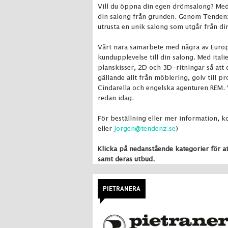
Vill du öppna din egen drömsalong? Med
din salong från grunden. Genom Tendenz I
utrusta en unik salong som utgår från 
Vårt nära samarbete med några av Europas
kundupplevelse till din salong. Med ital
planskisser, 2D och 3D-ritningar så att 
gällande allt från möblering, golv till 
Cindarella och engelska agenturen REM.
redan idag.
För beställning eller mer information, k
eller
jorgen@tendenz.se
)
Klicka på nedanstående kategorier för a
samt deras utbud.
PIETRANERA