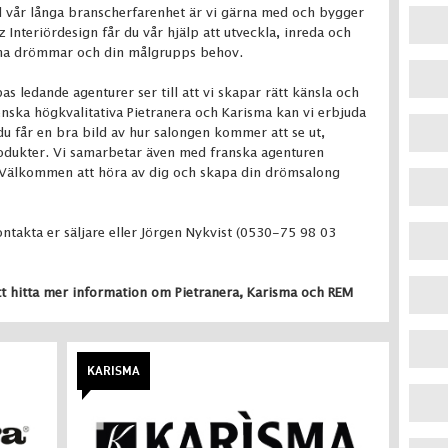
 vår långa branscherfarenhet är vi gärna med och bygger
nteriördesign får du vår hjälp att utveckla, inreda och
dina drömmar och din målgrupps behov.
 ledande agenturer ser till att vi skapar rätt känsla och
ienska högkvalitativa Pietranera och Karisma kan vi erbjuda
du får en bra bild av hur salongen kommer att se ut,
produkter. Vi samarbetar även med franska agenturen
 Välkommen att höra av dig och skapa din drömsalong
ontakta er säljare eller Jörgen Nykvist (0530-75 98 03
tt hitta mer information om Pietranera, Karisma och REM
KARISMA