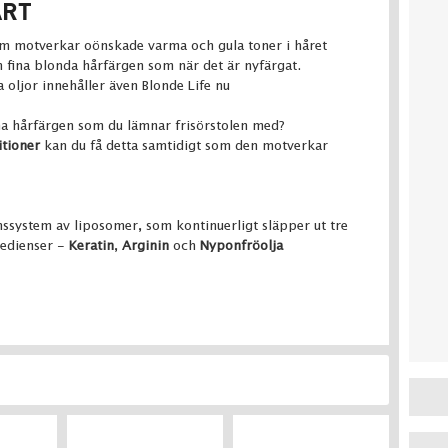
ART
m motverkar oönskade varma och gula toner i håret
 fina blonda hårfärgen som när det är nyfärgat.
 oljor innehåller även Blonde Life nu
na hårfärgen som du lämnar frisörstolen med?
itioner
kan du få detta samtidigt som den motverkar
nssystem av liposomer, som kontinuerligt släpper ut tre
redienser -
Keratin
,
Arginin
och
Nyponfröolja